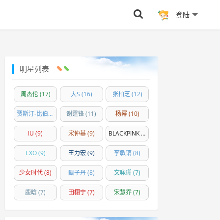
登陆
明星列表
周杰伦
(17)
大S
(16)
张柏芝
(12)
贾斯汀-比伯
(11)
谢霆锋
(11)
杨幂
(10)
IU
(9)
宋仲基
(9)
BLACKPINK
(9)
EXO
(9)
王力宏
(9)
李敏镐
(8)
少女时代
(8)
甄子丹
(8)
文咏珊
(7)
鹿晗
(7)
田栩宁
(7)
宋慧乔
(7)