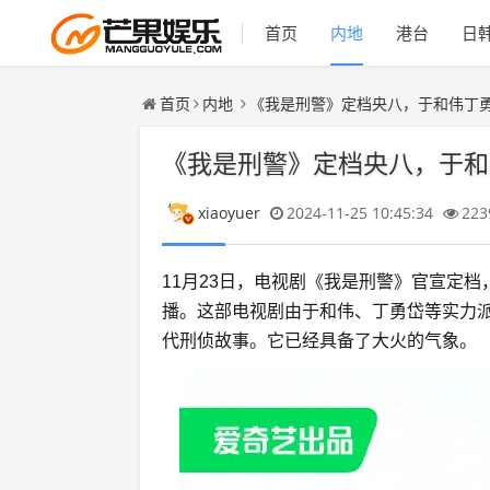
首页
内地
港台
日
首页
内地
《我是刑警》定档央八，于和伟丁
《我是刑警》定档央八，于和
xiaoyuer
2024-11-25 10:45:34
223
11月23日，电视剧《我是刑警》官宣定档
播。这部电视剧由于和伟、丁勇岱等实力
代刑侦故事。它已经具备了大火的气象。