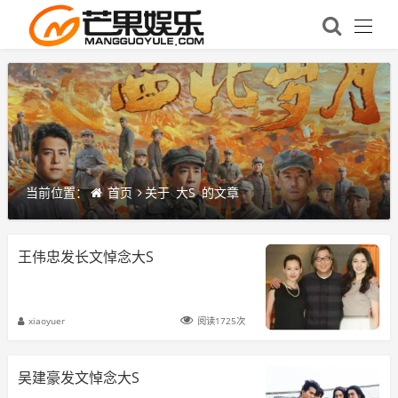
当前位置：
首页
关于
大S
的文章
王伟忠发长文悼念大S
xiaoyuer
阅读1725次
吴建豪发文悼念大S