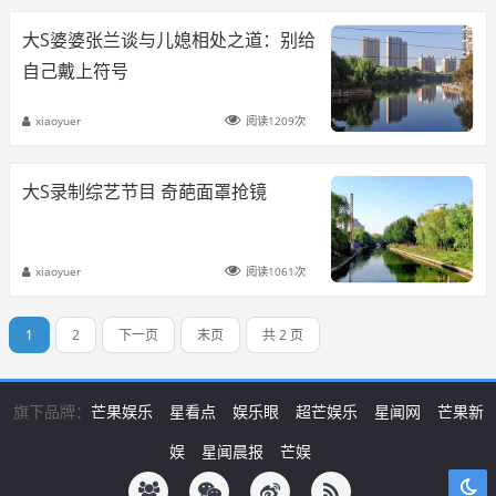
大S婆婆张兰谈与儿媳相处之道：别给
自己戴上符号
xiaoyuer
阅读1209次
大S录制综艺节目 奇葩面罩抢镜
xiaoyuer
阅读1061次
1
2
下一页
末页
共 2 页
旗下品牌：
芒果娱乐
星看点
娱乐眼
超芒娱乐
星闻网
芒果新
娱
星闻晨报
芒娱