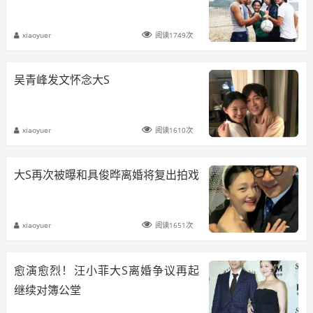
xiaoyuer
阅读1749次
吴青峰发文怀念大S
xiaoyuer
阅读1610次
大S再次被曝和具俊晔离婚将复出拍戏
xiaoyuer
阅读1651次
愈演愈烈！汪小菲大S离婚争议再起
继续对簿公堂