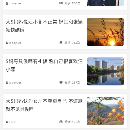
xiaoyuer
阅读1500次
大S妈妈说汪小菲不正常 祝其和张颖
颖快结婚
xiaoyuer
阅读1744次
S妈夸具俊晔有礼貌 称自己很喜欢汪
小菲
xiaoyuer
阅读1257次
大S妈妈认为女儿不尊重自己 不道歉
就不见具俊晔
Laoxu
阅读1125次