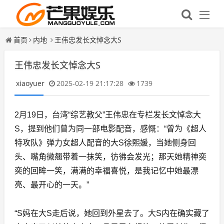
首页
内地
王伟忠发长文悼念大S
王伟忠发长文悼念大S
xiaoyuer
2025-02-19 21:17:28
1739
2月19日，台湾“综艺教父”王伟忠在专栏发长文悼念大
S，提到他们曾为同一部电影配音，感慨：“曾为《超人
特攻队》弹力女超人配音的大S徐熙媛，当她侧身回
头、嘴角微翘带着一抹笑，彷彿会发光；那天她精神奕
奕的回眸一笑，满满的幸福喜悦，是我记忆中她最漂
亮、最开心的一天。”
“S妈在大S走后说，她回到外星去了。大S内在确实藏了