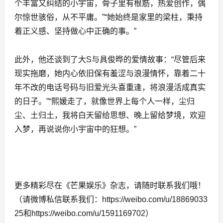
个丰富又纠结的小宇宙，骨子里有根筋，热爱创作，偶
尔惊世骇俗，从不平庸。”“她始终是家里的梁柱，秉持
着正义感、坚持做心中正确的事。”
此外，他还谈到了大S与具俊晔的爱情故事：“尽管后来
现实拖磨，她内心依旧保有羞涩与浪漫情怀，靠着二十
年不改的电话号码与旧爱光头喜重逢，将浪漫活成真实
的日子。”“熙媛走了，就像世界上每个人一样，尘归
尘、土归土，我将白天留给思想、晚上留给梦境，欢迎
入梦，再说说你小宇宙中的狂想。”
更多精彩尽在《芒果娱乐》杂志，请随时联系我们哦！
（请微博私信联系我们：https://weibo.com/u/18869033
25和https://weibo.com/u/1591169702）