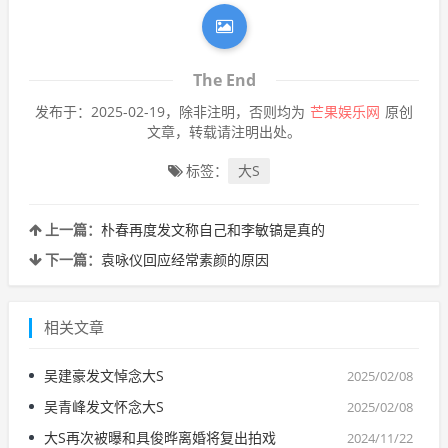
The End
发布于：2025-02-19，除非注明，否则均为
芒果娱乐网
原创
文章，转载请注明出处。
标签：
大S
上一篇：
朴春再度发文称自己和李敏镐是真的
下一篇：
袁咏仪回应经常素颜的原因
相关文章
吴建豪发文悼念大S
2025/02/08
吴青峰发文怀念大S
2025/02/08
大S再次被曝和具俊晔离婚将复出拍戏
2024/11/22