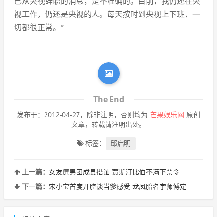
已从央视辞职的消息，是不准确的。目前，我仍还在央
视工作，仍还是央视的人。每天按时到央视上下班，一
切都很正常。”
The End
发布于：2012-04-27，除非注明，否则均为
芒果娱乐网
原创
文章，转载请注明出处。
标签：
邱启明
上一篇：
女友遭男团成员搭讪 贾斯汀比伯不满下禁令
下一篇：
宋小宝首度开腔谈当爹感受 龙凤胎名字师傅定