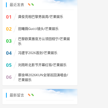
最近发表
01
龚俊亮相巴黎男装周/芒果娱乐
02
田曦薇Gucci镜头/芒果娱乐
巴黎欧莱雅官方认领田栩宁/芒果娱
03
乐
04
冯建宇2026首封/芒果娱乐
05
刘雨昕北影节开幕红毯/芒果娱乐
蔡徐坤2026KUN全球巡回演唱会/
06
芒果娱乐
最新留言