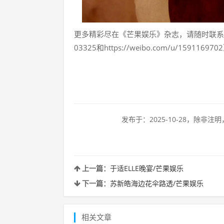
更多精彩尽在《芒果娱乐》杂志，请随时联系我们哦！（
03325和https://weibo.com/u/159116970
发布于：2025-10-28，除非注
上一篇：
于适ELLE晚宴/芒果娱乐
下一篇：
苏新皓海边花伞路透/芒果娱乐
相关文章