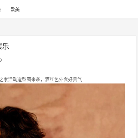
韩
欧美
娱乐
9
amp之家活动造型图来袭，酒红色外套好贵气