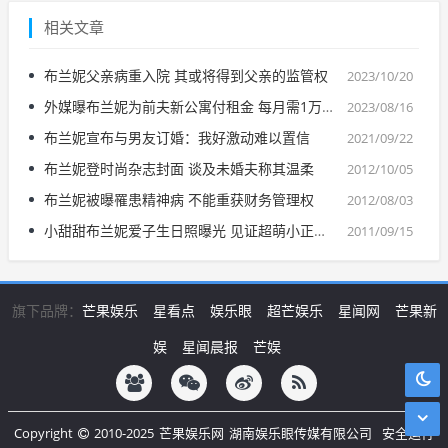
相关文章
布兰妮父亲病重入院 其或将得到父亲的监管权
2023/10/20
外媒曝布兰妮为前夫新公寓付租金 每月需1万美金
2023/08/16
布兰妮宣布与男友订婚：我好激动难以置信
2021/09/22
布兰妮登时尚杂志封面 谈及未婚夫称其温柔
2012/10/05
布兰妮被曝罹患精神病 不能重获财务管理权
2012/08/03
小甜甜布兰妮爱子生日照曝光 见证超萌小正太成长经历
2011/09/15
旗下品牌：
芒果娱乐
星看点
娱乐眼
超芒娱乐
星闻网
芒果新
娱
星闻晨报
芒娱
Copyright
2010-2025
芒果娱乐网
湖南娱乐眼传媒有限公司
安全运行