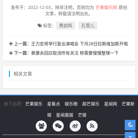
发布于：2022-12-03，除非注明，否则均为
芒果娱乐网
原创
文章，转载请注明出处。
标签：
费启鸣
孔雪儿
上一篇：
王力宏将举行复出演唱会 下月28日拉斯维加斯开唱
下一篇：
蔡康永回应取消所有关注 称需要慢慢整理一下
相关文章
旗下品牌：
芒果娱乐
星看点
娱乐眼
超芒娱乐
星闻网
芒果新
娱
星闻晨报
芒娱