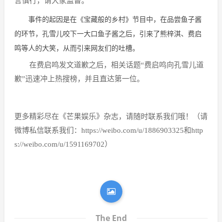
言慎行，请大家监督。”
事件的起因是在《宝藏般的乡村》节目中，在品尝鱼子酱
的环节，孔雪儿咬下一大口鱼子酱之后，引来了熊梓淇、费启
鸣等人的大笑，从而引来网友们的吐槽。
在费启鸣发文道歉之后，相关话题“费启鸣向孔雪儿道
歉”迅速冲上热搜榜，并且直达第一位。
更多精彩尽在《芒果娱乐》杂志，请随时联系我们哦！（请
微博私信联系我们：https://weibo.com/u/1886903325和http
s://weibo.com/u/1591169702）
The End