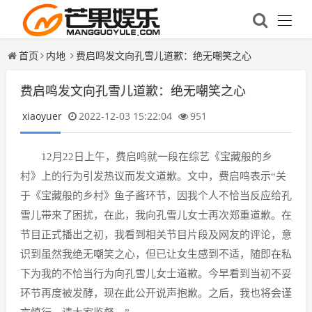
首页
内地
费启鸣发文向孔雪儿道歉：绝无嘲笑之心
费启鸣发文向孔雪儿道歉：绝无嘲笑之心
xiaoyuer
2022-12-03 15:22:04
951
12月22日上午，费启鸣就一段在综艺《宝藏般的乡
村》上的行为引发热议而发文道歉。文中，费启鸣表示“关
于《宝藏般的乡村》鱼子酱环节，因我个人不恰当反应给孔
雪儿带来了困扰，在此，我向孔雪儿女士再次郑重道歉。在
节目正式播出之初，我看到相关节目片段及网友的评论，意
识到虽然我绝无嘲笑之心，但已让女生感到不适，随即在私
下为我的不恰当行为向孔雪儿女士道歉。今早看到当初不妥
环节再度被发酵，现在此公开说声抱歉。之后，我也将会谨