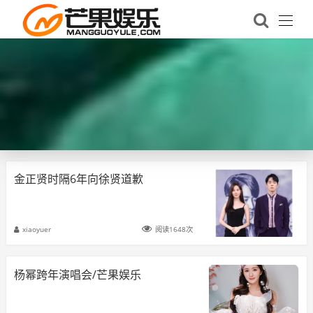
金正贤时隔6年向徐贤道歉
xiaoyuer
阅读1648次
杨幂跨年演唱会/芒果娱乐