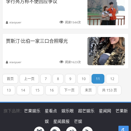
李行亮方称不便回应争议
xiaoyuer
阅读1544次
贾斯汀·比伯一家三口合照曝光
xiaoyuer
阅读1623次
首页
上一页
7
8
9
10
11
12
13
14
15
16
下一页
末页
共 153 页
旗下品牌：
芒果娱乐
星看点
娱乐眼
超芒娱乐
星闻网
芒果新
娱
星闻晨报
芒娱