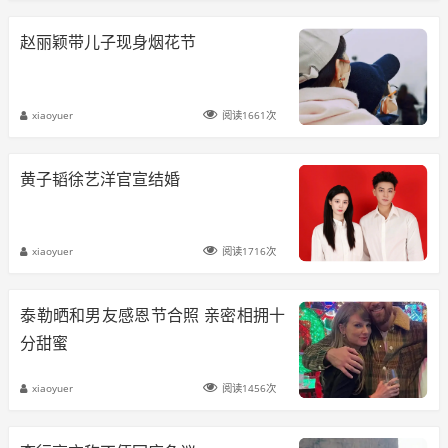
赵丽颖带儿子现身烟花节
xiaoyuer
阅读1661次
黄子韬徐艺洋官宣结婚
xiaoyuer
阅读1716次
泰勒晒和男友感恩节合照 亲密相拥十
分甜蜜
xiaoyuer
阅读1456次