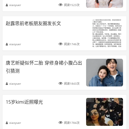
xiaoyuer
阅读1523次
赵露思前老板朋友圈发长文
xiaoyuer
阅读1746次
唐艺昕疑似怀二胎 穿修身裙小腹凸出
引猜测
xiaoyuer
阅读1843次
15岁kimi近照曝光
xiaoyuer
阅读1784次