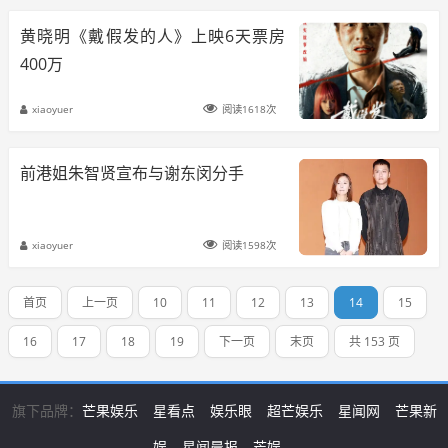
黄晓明《戴假发的人》上映6天票房
400万
xiaoyuer
阅读1618次
前港姐朱智贤宣布与谢东闵分手
xiaoyuer
阅读1598次
首页
上一页
10
11
12
13
14
15
16
17
18
19
下一页
末页
共 153 页
旗下品牌：
芒果娱乐
星看点
娱乐眼
超芒娱乐
星闻网
芒果新
娱
星闻晨报
芒娱