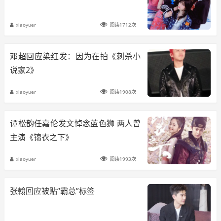
xiaoyuer
阅读1712次
邓超回应染红发：因为在拍《刺杀小
说家2》
xiaoyuer
阅读1908次
谭松韵任嘉伦发文悼念蓝色狮 两人曾
主演《锦衣之下》
xiaoyuer
阅读1993次
张翰回应被贴“霸总”标签