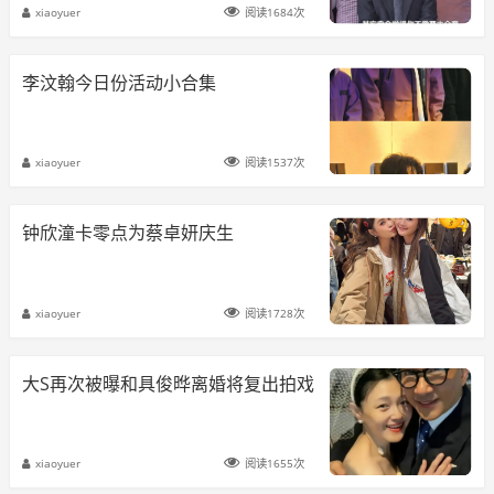
xiaoyuer
阅读1684次
李汶翰今日份活动小合集
xiaoyuer
阅读1537次
钟欣潼卡零点为蔡卓妍庆生
xiaoyuer
阅读1728次
大S再次被曝和具俊晔离婚将复出拍戏
xiaoyuer
阅读1655次