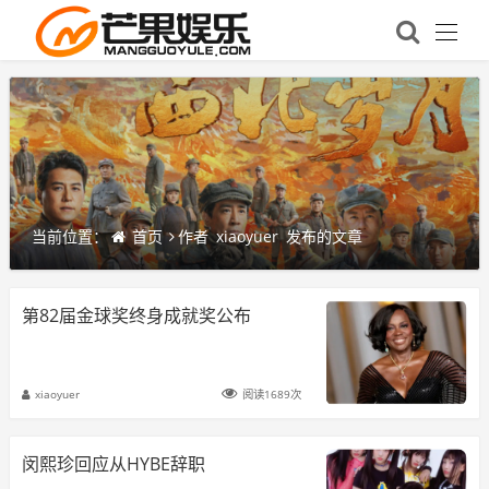
当前位置：
首页
作者
xiaoyuer
发布的文章
第82届金球奖终身成就奖公布
xiaoyuer
阅读1689次
闵熙珍回应从HYBE辞职